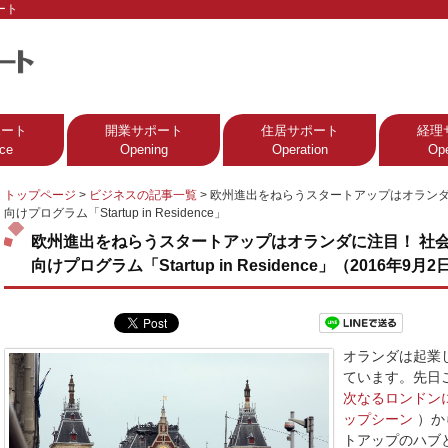
ート
ポート
開業サポート
住居サポート
経理
ce
Opening
Operation
Ope
トップページ
>
ビジネスの記事一覧
>
欧州進出をねらうスタートアップはオランダ
向けプログラム「Startup in Residence」
欧州進出をねらうスタートアップはオランダに注目！ 社
向けプログラム「Startup in Residence」（2016年9月2
オランダは起業
ています。先日
次なるロンドン
ップシーン
）か
トアップのハブ