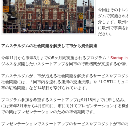
今回はそのトレ
ダムで実施され
介します。欧州
に欧州で事業を
ださい。
アムステルダムの社会問題を解決して市から資金調達
今年11月から来年3月までの5ヶ月間実施されるプログラム「
Startup i
ジネスを展開したいスタートアップを同市の行政機関が支援する心強
アムステルダムが、市が抱える社会問題を解決するサービスやプロダ
社会問題には、「同市内を流れる運河の交通渋滞」や「LGBTIコミュ
車の駐輪問題」など14項目が挙げられています。
プログラム参加を希望するスタートアップは9月18日までに申し込み
には来年3月末から4月初旬に、市に向けてプレゼンテーションする機
での間はプレゼンテーションのための準備期間です。
プレゼンテーションでスタートアップのサービスやプロダクトが市の