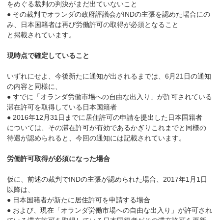
をめぐる裁判の判決がまだ出ていないこと
● その裁判でオランダの政府評議会がINDの主張を認めた場合にの
み、日本国籍者は再び労働許可の取得が必須となること
と掲載されています。
現時点で確定していること
いずれにせよ、今後新たに通知が出されるまでは、6月21日の通知
の内容と同様に、
● すでに「オランダ労働市場への自由な出入り」が許可されている
滞在許可を取得している日本国籍者
● 2016年12月31日までに居住許可の申請を提出した日本国籍者
については、その滞在許可が有効であるかぎりこれまでと同様の
待遇が認められると、今回の通知には記載されています。
労働許可取得が必須になった場合
仮に、前述の裁判でINDの主張が認められた場合、2017年1月1日
以降は、
● 日本国籍者が新たに居住許可を申請する場合
● および、現在「オランダ労働市場への自由な出入り」が許可され