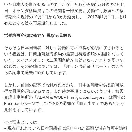
いた日本人を驚かせるものでしたが、それから約1カ月後の7月14
日、オランダ移民局はこの通知を一部変更。労働許可必須への移
行期間を現行の10月1日から3カ月延長し、「2017年1月1日」より
有効とする旨を再度通知しました。
労働許可必須は確定？ 異なる見解も
そもそも日本国籍者に対し、労働許可の取得が必須に戻されると
いう措置は、日蘭通商航海条約の最恵国待遇条項の根拠となって
いた、スイス／オランダ二国間条約が無効となったことを受けて
のもの。その経緯については、『オランダ企業サポート』のこち
らの記事で過去に紹介しています。
しかし、前回の記事でも触れたとおり、日本国籍者の労働許可取
得が再度必須になるかは、まだ確定事項ではないようです。移民
弁護士事務所の「ADAM & WOLF Immigration lawyers」は同社の
Facebookページで、このINDの通知が「時期尚早」であるという
見解を示しています。
その理由としては、
● 現在行われている日本国籍者に課せられた高額な滞在許可申請料